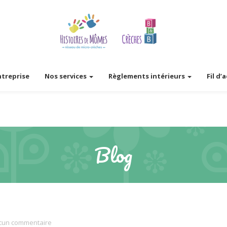
ntreprise
Nos services
Règlements intérieurs
Fil d’
Blog
un commentaire