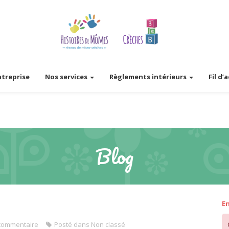
ntreprise
Nos services
Règlements intérieurs
Fil d’
Blog
En
commentaire
Posté dans
Non classé