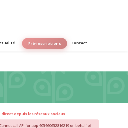
actualité
Contact
Pré-inscriptions
 direct depuis les réseaux sociaux
Cannot call API for app 405460652816219 on behalf of