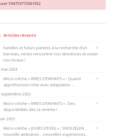
user 594759772061932
Articles récents
Familles et futurs parents à la recherche d’un
berceau, venez rencontrer nos directrices et visiter
nos locaux !
 mai 2024
Micro-crèche « RIRES D’ENFANTS » : Quand
appréhension rime avec adaptation …
 septembre 2023
Micro-crèche « RIRES D’ENFANTS » : Des
disponibilités dès la rentrée !
juin 2023
Micro-crèche « JOURS D’EVEIL » : SNOEZELEN…
nouvelle ambiance… nouvelles expériences…